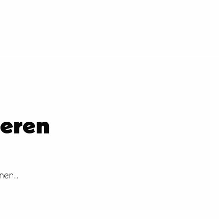
seren
nen..