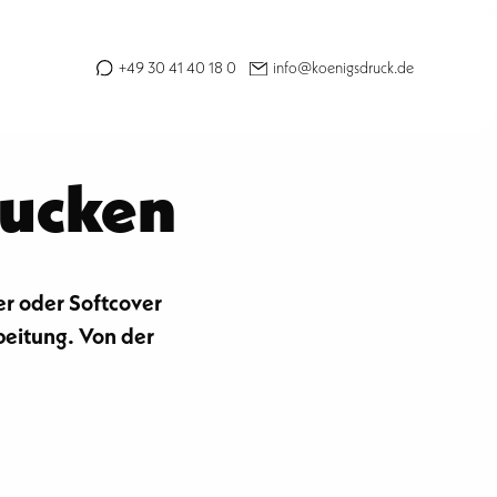
+49 30 41 40 18 0
info@koenigsdruck.de
rucken
er oder Softcover
beitung. Von der